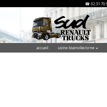
☎ 02.31.70.
accueil
usine blainville/orne