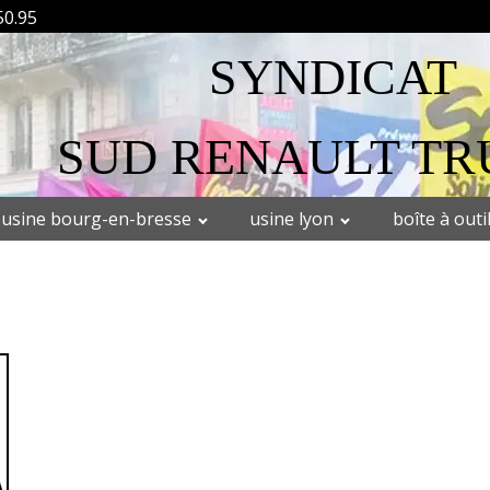
50.95
SYNDICAT
SUD RENAULT TR
usine bourg-en-bresse
usine lyon
boîte à outi